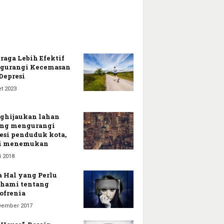
raga Lebih Efektif
gurangi Kecemasan
Depresi
t 2023
ghijaukan lahan
ong mengurangi
esi penduduk kota,
di menemukan
i 2018
 Hal yang Perlu
hami tentang
ofrenia
vember 2017