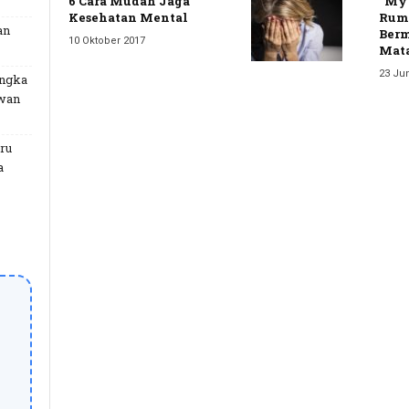
6 Cara Mudah Jaga
“My 
Kesehatan Mental
Ruma
an
Ber
10 Oktober 2017
Mata
23 Jun
angka
uwan
ru
a