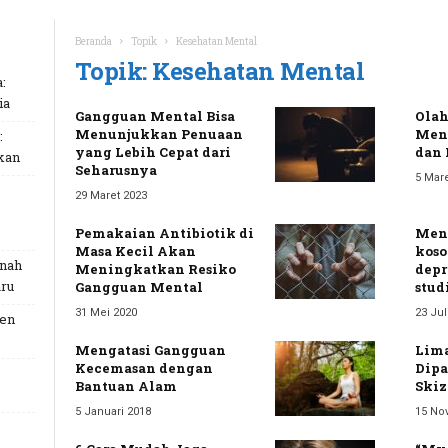
Beranda
Topik
Kesehatan Mental
Topik: Kesehatan Mental
:
ia
Gangguan Mental Bisa
Olah
Menunjukkan Penuaan
Men
:
yang Lebih Cepat dari
dan 
kan
Seharusnya
5 Mare
29 Maret 2023
Pemakaian Antibiotik di
Men
Masa Kecil Akan
kos
unah
Meningkatkan Resiko
depr
ru
Gangguan Mental
stu
31 Mei 2020
23 Jul
Gen
Mengatasi Gangguan
Lima
Kecemasan dengan
Dipa
Bantuan Alam
Skiz
5 Januari 2018
15 No