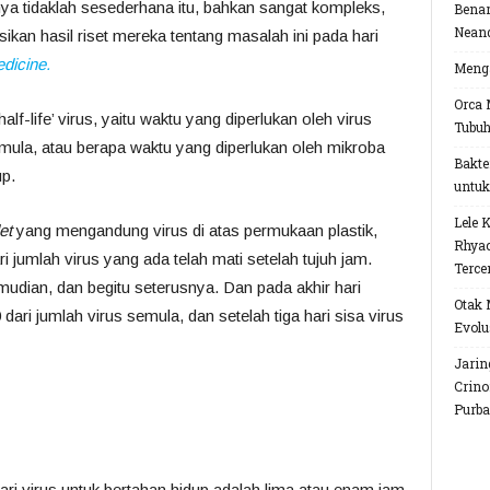
ya tidaklah sesederhana itu, bahkan sangat kompleks,
Benar
Neand
an hasil riset mereka tentang masalah ini pada hari
dicine.
Menga
Orca 
lf-life’ virus, yaitu waktu yang diperlukan oleh virus
Tubu
mula, atau berapa waktu yang diperlukan oleh mikroba
Bakte
p.
untuk
Lele 
et
yang mengandung virus di atas permukaan plastik,
Rhyac
umlah virus yang ada telah mati setelah tujuh jam.
Terce
mudian, dan begitu seterusnya. Dan pada akhir hari
Otak 
 dari jumlah virus semula, dan setelah tiga hari sisa virus
Evolu
Jarin
Crino
Purba
ari virus untuk bertahan hidup adalah lima atau enam jam,