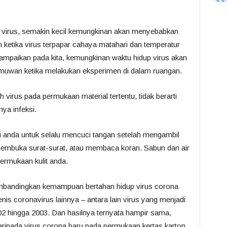
p virus, semakin kecil kemungkinan akan menyebabkan
an ketika virus terpapar cahaya matahari dan temperatur
sampaikan pada kita, kemungkinan waktu hidup virus akan
ilmuwan ketika melakukan eksperimen di dalam ruangan.
virus pada permukaan material tertentu, tidak berarti
ya infeksi.
i anda untuk selalu mencuci tangan setelah mengambil
 membuka surat-surat, atau membaca koran. Sabun dan air
 permukaan kulit anda.
membandingkan kemampuan bertahan hidup virus corona
is coronavirus lainnya – antara lain virus yang menjadi
 hingga 2003. Dan hasilnya ternyata hampir sama,
aripada virus corona baru pada permukaan kertas karton.