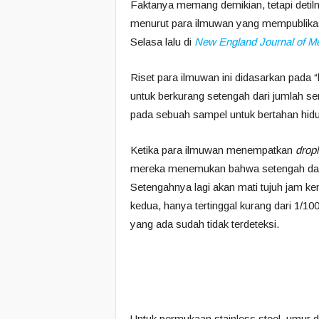
Faktanya memang demikian, tetapi detiln
menurut para ilmuwan yang mempublikasik
Selasa lalu di
New England Journal of Me
Riset para ilmuwan ini didasarkan pada “ha
untuk berkurang setengah dari jumlah se
pada sebuah sampel untuk bertahan hidu
Ketika para ilmuwan menempatkan
dropl
mereka menemukan bahwa setengah dari j
Setengahnya lagi akan mati tujuh jam ke
kedua, hanya tertinggal kurang dari 1/100
yang ada sudah tidak terdeteksi.
Untuk permukaan stainless steel, umur d