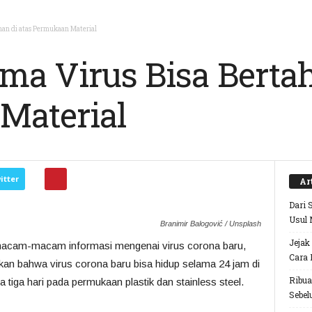
han di atas Permukaan Material
ma Virus Bisa Bertah
Material
itter
Ar
Dari 
Usul 
Branimir Balogović / Unsplash
Jejak
bermacam-macam informasi mengenai virus corona baru,
Cara 
an bahwa virus corona baru bisa hidup selama 24 jam di
Ribua
 tiga hari pada permukaan plastik dan stainless steel.
Sebel