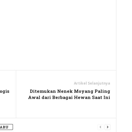
y
hare
Artikel Selanjutnya
ogis
Ditemukan Nenek Moyang Paling
Awal dari Berbagai Hewan Saat Ini
BARU