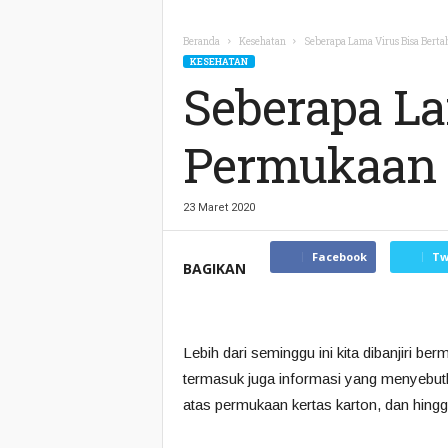
Beranda
Kesehatan
Seberapa Lama Virus Bisa Berta
KESEHATAN
Seberapa La
Permukaan 
23 Maret 2020
Facebook
Tw
BAGIKAN
Lebih dari seminggu ini kita dibanjiri 
termasuk juga informasi yang menyebutk
atas permukaan kertas karton, dan hingga