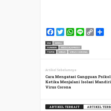
Facebook
Twitter
WhatsApp
Line
Cop
S
Link
VIA
ADELL
SUMBER
MEDICALXPRESS
TOPIK
VIRUS
VIRUS CORONA
Artikel Sebelumnya
Cara Mengatasi Gangguan Psikol
Ketika Menjalani Isolasi Mandiri
Virus Corona
ARTIKEL TERKAIT
ARTIKEL TER