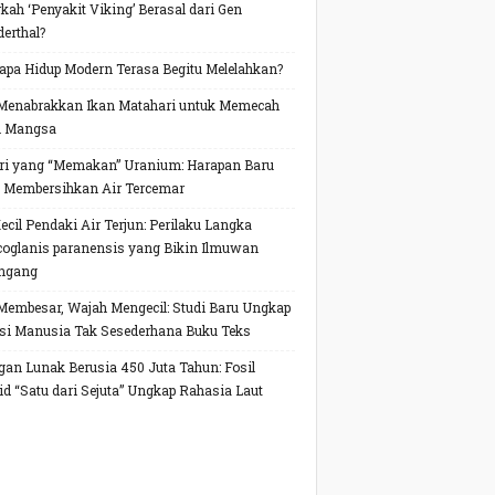
kah ‘Penyakit Viking’ Berasal dari Gen
erthal?
pa Hidup Modern Terasa Begitu Melelahkan?
Menabrakkan Ikan Matahari untuk Memecah
h Mangsa
ri yang “Memakan” Uranium: Harapan Baru
 Membersihkan Air Tercemar
Kecil Pendaki Air Terjun: Perilaku Langka
oglanis paranensis yang Bikin Ilmuwan
ngang
Membesar, Wajah Mengecil: Studi Baru Ungkap
si Manusia Tak Sesederhana Buku Teks
gan Lunak Berusia 450 Juta Tahun: Fosil
id “Satu dari Sejuta” Ungkap Rahasia Laut