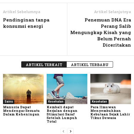
Artikel Sebelumnya
Artikel Selanjutnya
Pendinginan tanpa
Penemuan DNA Era
konsumsi energi
Perang Salib
Mengungkap Kisah yang
Belum Pernah
Diceritakan
ARTIKEL TERKAIT
ARTIKEL TERBARU
Sains
Kesehatan
Kesehatan
Manusia Dapat
Kembali dapat
Para Ilmuwan
Mendengar Sesuatu
Berjalan dengan
Menyembuhkan
Dalam Keheningan
Stimulasi Saraf
Kebutaan Sejak Lahir
Setelah Lumpuh
Tikus Dewasa
Total