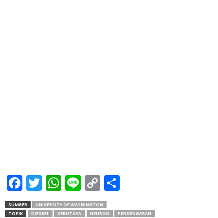
Facebook
Twitter
WhatsApp
Line
Copy
Share
Link
SUMBER
UNIVERSITY OF WASHINGTON
TOPIK
DIFABEL
KEBUTAAN
NEURON
PENDENGARAN