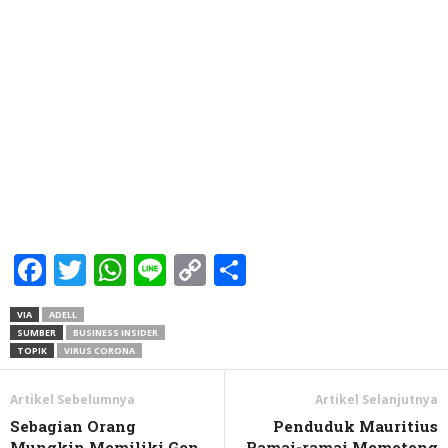
Facebook
Twitter
WhatsApp
Line
Copy
Share
Link
VIA
ADELL
SUMBER
BUSINESS INSIDER
TOPIK
VIRUS CORONA
Artikel Sebelumnya
Artikel Selanjutnya
Sebagian Orang
Penduduk Mauritius
Mungkin Memiliki Gen
Ramai-ramai Memotong