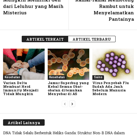
dari Leluhur yang Masih
Rambut untuk
Misterius
Menyelamatkan
Pantainya
ARTIKEL TERKAIT
ARTIKEL TERBARU
Kesehatan
Kesehatan
Sains
Varian Delta
Jamur Superbug yang
Virus Penyebab Flu
Membuat Herd
Kebal Semua Obat-
Sudah Ada Jauh
Immunity Menjadi
obatan ditemukan
Sebelum Manusia
Tidak Mungkin
Menyebar di AS
Modern
Artikel Lainnya
DNA Tidak Selalu Berbentuk Heliks Ganda: Struktur Non-B DNA dalam