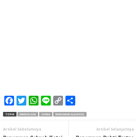
Facebook
Twitter
WhatsApp
Line
Copy
Share
Link
TOPIK
ARKEOLOGI
CHINA
MINUMAN ALKOHOL
Artikel Sebelumnya
Artikel Selanjutnya