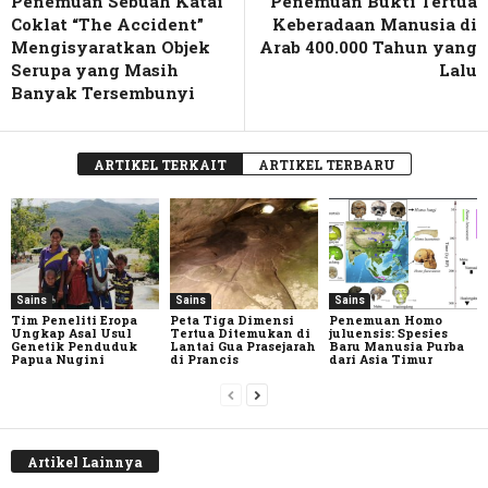
Penemuan Sebuah Katai
Penemuan Bukti Tertua
Coklat “The Accident”
Keberadaan Manusia di
Mengisyaratkan Objek
Arab 400.000 Tahun yang
Serupa yang Masih
Lalu
Banyak Tersembunyi
ARTIKEL TERKAIT
ARTIKEL TERBARU
Sains
Sains
Sains
Tim Peneliti Eropa
Peta Tiga Dimensi
Penemuan Homo
Ungkap Asal Usul
Tertua Ditemukan di
juluensis: Spesies
Genetik Penduduk
Lantai Gua Prasejarah
Baru Manusia Purba
Papua Nugini
di Prancis
dari Asia Timur
Artikel Lainnya