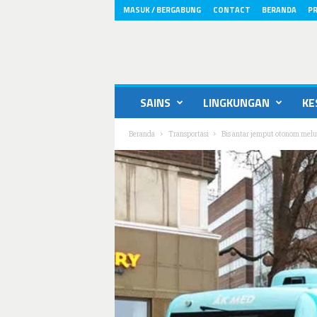
MASUK / BERGABUNG
CONTACT
BERANDA
PR
ikons.id
SAINS
LINGKUNGAN
KE
Beranda
Transportasi
Bis antar jemput otonom melu