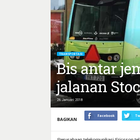
TRANSPORTASI
Bis antar j
jalanan Sto
26 Januari 2018
Facebook
Tw
BAGIKAN
Perusahaan telekomunikasi Ericsson te