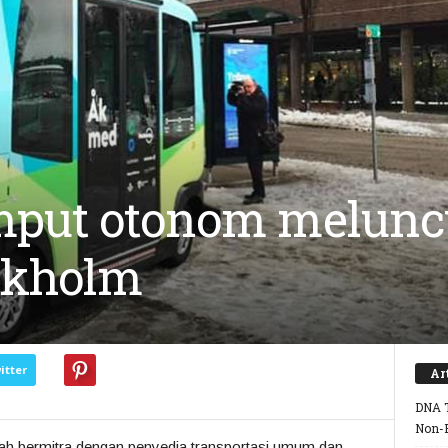
emput otonom melunc
ckholm
itter
Ar
DNA T
Non-
lah bermitra dengan penyedia transportasi umum dan