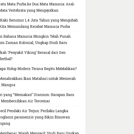
Satu Mata Purba ke Dua Mata Manusia: Asal-
Mata Vertebrata yang Mengejutkan
 Kaki Berumur 1,4 Juta Tahun yang Mengubah
Kita Memandang Kerabat Manusia Purba
n Bahasa Manusia Mungkin Telah Punah
um Zaman Kolonial, Ungkap Studi Baru
kah ‘Penyakit Viking’ Berasal dari Gen
erthal?
pa Hidup Modern Terasa Begitu Melelahkan?
Menabrakkan Ikan Matahari untuk Memecah
h Mangsa
ri yang “Memakan” Uranium: Harapan Baru
 Membersihkan Air Tercemar
Kecil Pendaki Air Terjun: Perilaku Langka
oglanis paranensis yang Bikin Ilmuwan
ngang
Membesar, Wajah Mengecil: Studi Baru Ungkap