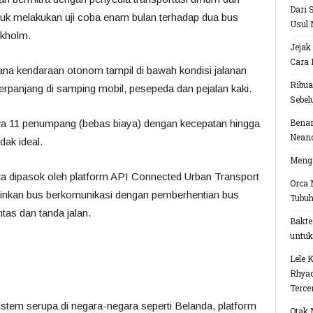
Dari 
ntuk melakukan uji coba enam bulan terhadap dua bus
Usul 
ckholm.
Jejak
Cara 
na kendaraan otonom tampil di bawah kondisi jalanan
Ribua
erpanjang di samping mobil, pesepeda dan pejalan kaki.
Sebel
Benar
awa 11 penumpang (bebas biaya) dengan kecepatan hingga
Neand
dak ideal.
Menga
ipasok oleh platform API Connected Urban Transport
Orca 
inkan bus berkomunikasi dengan pemberhentian bus
Tubu
tas dan tanda jalan.
Bakte
untuk
Lele 
Rhyac
Terce
stem serupa di negara-negara seperti Belanda, platform
Otak 