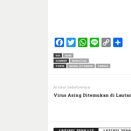
Facebook
Twitter
WhatsApp
Line
Cop
S
Link
VIA
AUM
SUMBER
NEWATLAS
TOPIK
MOBIL OTONOM
SWEDIA
Artikel Sebelumnya
Virus Asing Ditemukan di Lauta
ARTIKEL TERKAIT
ARTIKEL TER