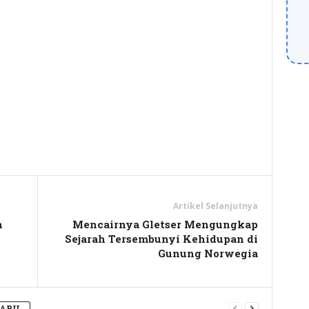
y
hare
Artikel Selanjutnya
n
Mencairnya Gletser Mengungkap
Sejarah Tersembunyi Kehidupan di
Gunung Norwegia
BARU