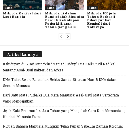
Sains
Sains
Sains
Mikroba Kanibal dari
Mikroba di dalam
Mikroba 100 juta
Laut Karibia
Bumi adalah Sisa-sisa
Tahun Berhasil
Bentuk Kehidupan
Dibangunkan
Purba Miliaran
Kembali dari
Tahun yang Lalu
Tidurnya
Artikel Lainnya
Kehidupan di Bumi Mungkin “Menjadi Hidup” Dua Kali: Studi Radikal
tentang Asal-Usul Bakteri dan Arkea
DNA Tidak Selalu Berbentuk Heliks Ganda: Struktur Non-B DNA dalam
Genom Manusia
Dari Satu Mata Purba ke Dua Mata Manusia: Asal-Usul Mata Vertebrata
yang Mengejutkan
Jejak Kaki Berumur 1,4 Juta Tahun yang Mengubah Cara Kita Memandang
Kerabat Manusia Purba
Ribuan Bahasa Manusia Mungkin Telah Punah Sebelum Zaman Kolonial,