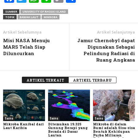
Link
SUMBER
UNIVERSITY OF RHODE ISLAND
TOPIK
BAWAH LAUT
MIKROBA
Artikel Sebelumnya
Artikel Selanjutnya
Misi NASA Menuju
Jamur Chernobyl dapat
MARS Telah Siap
Digunakan Sebagai
Diluncurkan
Pelindung Radiasi di
Ruang Angkasa
ARTIKEL TERKAIT
ARTIKEL TERBARU
Sains
Sains
Sains
Mikroba Kanibal dari
Ditemukan 19.325
Mikroba di dalam
Laut Karibia
Gunung Berapi yang
Bumi adalah Sisa-sisa
Berada di Dasar
Bentuk Kehidupan
Lautan
Purba Miliaran