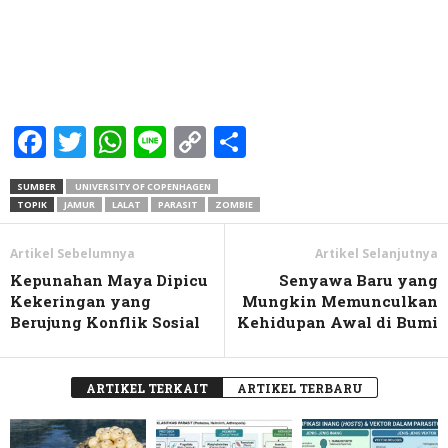
Facebook
Twitter
WhatsApp
Line
Copy
Share
Link
SUMBER
UNIVERSITY OF COPENHAGEN
TOPIK
JAMUR
LALAT
PARASIT
ZOMBIE
Artikel Sebelumnya
Artikel Selanjutnya
Kepunahan Maya Dipicu
Senyawa Baru yang
Kekeringan yang
Mungkin Memunculkan
Berujung Konflik Sosial
Kehidupan Awal di Bumi
ARTIKEL TERKAIT
ARTIKEL TERBARU