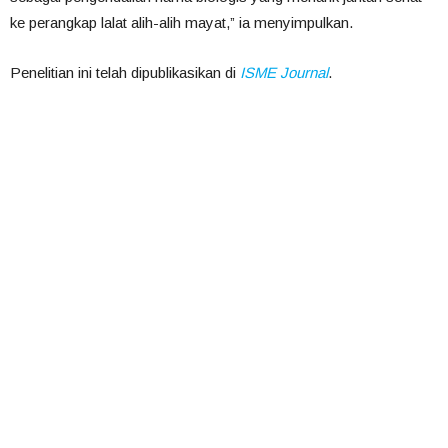
ke perangkap lalat alih-alih mayat,” ia menyimpulkan.
Penelitian ini telah dipublikasikan di
ISME Journal
.