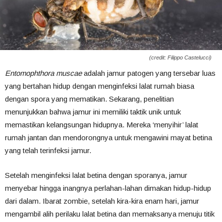
(credit: Filippo Castelucci)
Entomophthora muscae
adalah jamur patogen yang tersebar luas
yang bertahan hidup dengan menginfeksi lalat rumah biasa
dengan spora yang mematikan. Sekarang, penelitian
menunjukkan bahwa jamur ini memiliki taktik unik untuk
memastikan kelangsungan hidupnya. Mereka ‘menyihir’ lalat
rumah jantan dan mendorongnya untuk mengawini mayat betina
yang telah terinfeksi jamur.
Setelah menginfeksi lalat betina dengan sporanya, jamur
menyebar hingga inangnya perlahan-lahan dimakan hidup-hidup
dari dalam. Ibarat zombie, setelah kira-kira enam hari, jamur
mengambil alih perilaku lalat betina dan memaksanya menuju titik