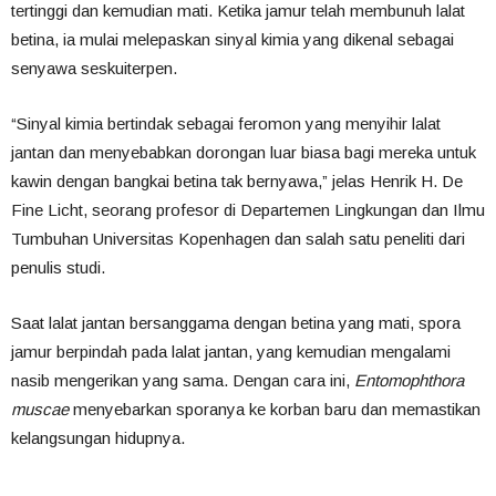
tertinggi dan kemudian mati. Ketika jamur telah membunuh lalat
betina, ia mulai melepaskan sinyal kimia yang dikenal sebagai
senyawa seskuiterpen.
“Sinyal kimia bertindak sebagai feromon yang menyihir lalat
jantan dan menyebabkan dorongan luar biasa bagi mereka untuk
kawin dengan bangkai betina tak bernyawa,” jelas Henrik H. De
Fine Licht, seorang profesor di Departemen Lingkungan dan Ilmu
Tumbuhan Universitas Kopenhagen dan salah satu peneliti dari
penulis studi.
Saat lalat jantan bersanggama dengan betina yang mati, spora
jamur berpindah pada lalat jantan, yang kemudian mengalami
nasib mengerikan yang sama. Dengan cara ini,
Entomophthora
muscae
menyebarkan sporanya ke korban baru dan memastikan
kelangsungan hidupnya.