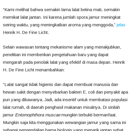
“Kami melihat bahwa semakin lama lalat betina mati, semakin
memikat lalat jantan. Ini karena jumlah spora jamur meningkat
seiring waktu, yang meningkatkan aroma yang menggoda,”
jelas
Henrik H. De Fine Licht.
Selain wawasan tentang mekanisme alam yang menakjubkan,
penelitian ini memberikan pengetahuan baru yang dapat
mengarah pada penolak lalat yang efektif di masa depan. Henrik
H. De Fine Licht menambahkan:
“Lalat sangat tidak higienis dan dapat membuat manusia dan
hewan sakit dengan menyebarkan bakteri E. coli dan penyakit apa
pun yang dibawanya. Jadi, ada insentif untuk membatasi populasi
lalat rumah, di daerah penghasil makanan misalnya. Di sinilah
jamur
Entomophthora muscae
mungkin terbukti bermanfaat.
Mungkin saja kita menggunakan wewangian jamur yang sama ini
sebagai pengendalian hama biologis yang menarik jantan sehat