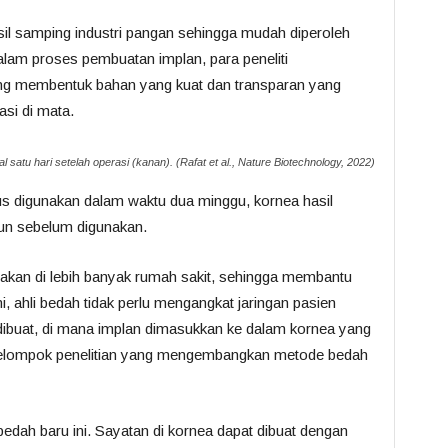
sil samping industri pangan sehingga mudah diperoleh
am proses pembuatan implan, para peneliti
ng membentuk bahan yang kuat dan transparan yang
si di mata.
al satu hari setelah operasi (kanan). (Rafat et al.,
Nature Biotechnology
, 2022)
s digunakan dalam waktu dua minggu, kornea hasil
un sebelum digunakan.
nakan di lebih banyak rumah sakit, sehingga membantu
 ahli bedah tidak perlu mengangkat jaringan pasien
l dibuat, di mana implan dimasukkan ke dalam kornea yang
 kelompok penelitian yang mengembangkan metode bedah
bedah baru ini. Sayatan di kornea dapat dibuat dengan