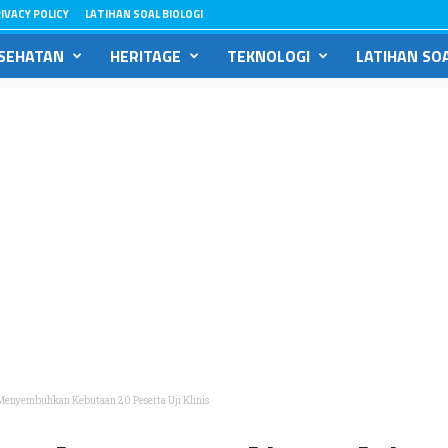
IVACY POLICY
LATIHAN SOAL BIOLOGI
SEHATAN
HERITAGE
TEKNOLOGI
LATIHAN SOA
 Menyembuhkan Kebutaan 20 Peserta Uji Klinis