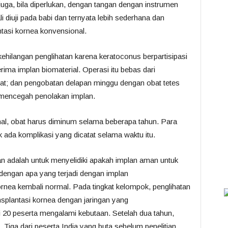
pi juga, bila diperlukan, dengan tangan dengan instrumen
 diuji pada babi dan ternyata lebih sederhana dan
ntasi kornea konvensional.
ehilangan penglihatan karena keratoconus berpartisipasi
ima implan biomaterial. Operasi itu bebas dari
at; dan pengobatan delapan minggu dengan obat tetes
mencegah penolakan implan.
al, obat harus diminum selama beberapa tahun. Para
ak ada komplikasi yang dicatat selama waktu itu.
han adalah untuk menyelidiki apakah implan aman untuk
 dengan apa yang terjadi dengan implan
rnea kembali normal. Pada tingkat kelompok, penglihatan
splantasi kornea dengan jaringan yang
 20 peserta mengalami kebutaan. Setelah dua tahun,
. Tiga dari peserta India yang buta sebelum penelitian