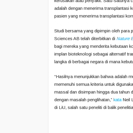
kerusakan atau penyakit. Satu-satunya 
adalah dengan menerima transplantasi ko
pasien yang menerima transplantasi kor
Studi bersama yang dipimpin oleh para pe
Sciences AB telah diterbitkan di
Nature B
bagi mereka yang menderita kebutaan k
implan bioteknologi sebagai alternatif 
langka di berbagai negara di mana kebut
“Hasilnya menunjukkan bahwa adalah m
memenuhi semua kriteria untuk digunaka
massal dan disimpan hingga dua tahun 
dengan masalah penglihatan,”
kata
Neil 
di LiU, salah satu peneliti di balik penelitia