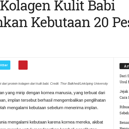
 Kolagen Kulit Babi
an Kebutaan 20 Pes
itter
Ar
Dari 
Usul 
 dari protein kolagen dari kulit babi. Credit: Thor Balkhed/Linköping University
Jejak
an yang mirip dengan kornea manusia, yang terbuat dari
Cara 
ohan, implan tersebut berhasil mengembalikan penglihatan
Ribua
telah mengalami kebutaan sebelum menerima implan.
Sebel
 dunia mengalami kebutaan karena kornea mereka, akibat
Benar
Neand