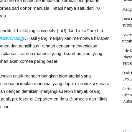
cara mereka untuk mendapatkan kembali penglihatan
rnea dari donor manusia. Tetapi hanya satu dari 70
Menga
nea.
Orca 
Tubu
neliti di Linköping University (LiU) dan LinkoCare Life
Bakte
iotechnology
. Hasil yang menjanjikan membawa harapan
untuk
ornea dan penglihatan rendah dengan menyediakan
Lele 
transplantasi kornea manusia yang disumbangkan, yang
Rhyac
uhan akan kornea paling besar.
Terce
Otak 
ungkin untuk mengembangkan biomaterial yang
Evolu
n sebagai implan manusia, yang dapat diproduksi secara
Jarin
dan dengan demikian menjangkau lebih banyak orang
Crino
Lagali, profesor di Departemen Ilmu Biomedis dan Klinis
Purba
n ini.