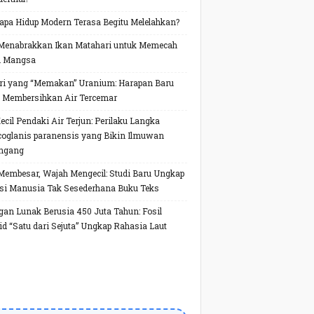
pa Hidup Modern Terasa Begitu Melelahkan?
Menabrakkan Ikan Matahari untuk Memecah
h Mangsa
ri yang “Memakan” Uranium: Harapan Baru
 Membersihkan Air Tercemar
Kecil Pendaki Air Terjun: Perilaku Langka
oglanis paranensis yang Bikin Ilmuwan
ngang
Membesar, Wajah Mengecil: Studi Baru Ungkap
si Manusia Tak Sesederhana Buku Teks
gan Lunak Berusia 450 Juta Tahun: Fosil
id “Satu dari Sejuta” Ungkap Rahasia Laut