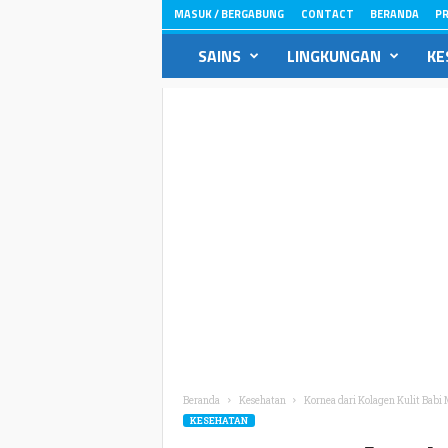
MASUK / BERGABUNG
CONTACT
BERANDA
PR
ikons.id
SAINS
LINGKUNGAN
KE
Beranda
Kesehatan
Kornea dari Kolagen Kulit Babi
KESEHATAN