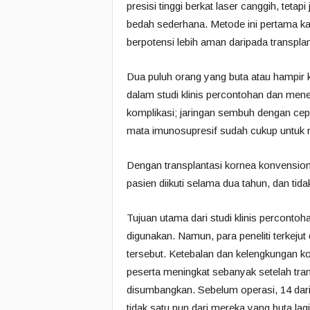
presisi tinggi berkat laser canggih, teta
bedah sederhana. Metode ini pertama kali
berpotensi lebih aman daripada transpla
Dua puluh orang yang buta atau hampir k
dalam studi klinis percontohan dan mener
komplikasi; jaringan sembuh dengan cep
mata imunosupresif sudah cukup untuk 
Dengan transplantasi kornea konvension
pasien diikuti selama dua tahun, dan tid
Tujuan utama dari studi klinis perconto
digunakan. Namun, para peneliti terkejut
tersebut. Ketebalan dan kelengkungan ko
peserta meningkat sebanyak setelah tran
disumbangkan. Sebelum operasi, 14 dari
tidak satu pun dari mereka yang buta lagi