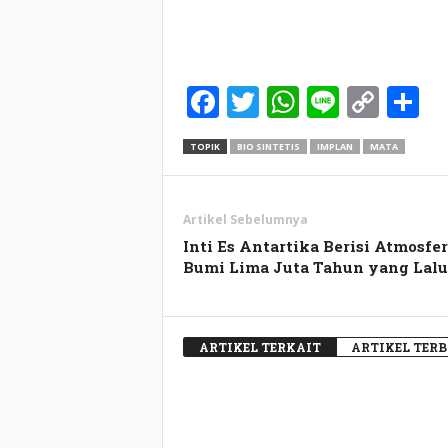
Facebook
Twitter
WhatsApp
Line
Cop
S
Link
TOPIK
BIO SINTETIS
IMPLAN
MATA
Artikel Sebelumnya
Inti Es Antartika Berisi Atmosfer
Bumi Lima Juta Tahun yang Lalu
ARTIKEL TERKAIT
ARTIKEL TER