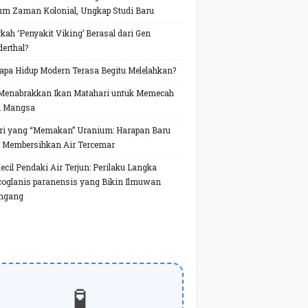
um Zaman Kolonial, Ungkap Studi Baru
kah ‘Penyakit Viking’ Berasal dari Gen
erthal?
pa Hidup Modern Terasa Begitu Melelahkan?
Menabrakkan Ikan Matahari untuk Memecah
h Mangsa
ri yang “Memakan” Uranium: Harapan Baru
 Membersihkan Air Tercemar
Kecil Pendaki Air Terjun: Perilaku Langka
oglanis paranensis yang Bikin Ilmuwan
ngang
🧪