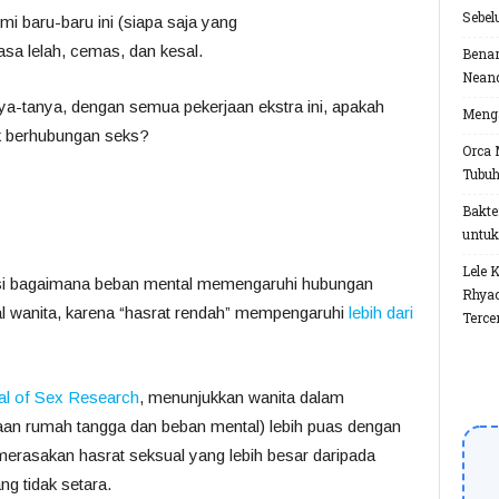
Sebel
mi baru-baru ini (siapa saja yang
sa lelah, cemas, dan kesal.
Benar
Neand
nya-tanya, dengan semua pekerjaan ekstra ini, apakah
Menga
uk berhubungan seks?
Orca 
Tubu
Bakte
untuk
Lele 
i bagaimana beban mental memengaruhi hubungan
Rhyac
al wanita, karena “hasrat rendah” mempengaruhi
lebih dari
Terce
al of Sex Research
, menunjukkan wanita dalam
aan rumah tangga dan beban mental) lebih puas dengan
merasakan hasrat seksual yang lebih besar daripada
g tidak setara.