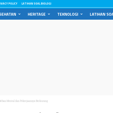
IVACY POLICY
LATIHAN SOAL BIOLOGI
SEHATAN
HERITAGE
TEKNOLOGI
LATIHAN SOA
Beban Mental dan Pekerjaannya Berkurang