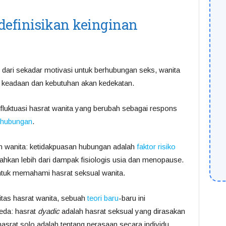
efinisikan keinginan
bih dari sekadar motivasi untuk berhubungan seks, wanita
keadaan dan kebutuhan akan kedekatan.
fluktuasi hasrat wanita yang berubah sebagai respons
s hubungan
.
n wanita: ketidakpuasan hubungan adalah
faktor risiko
ahkan lebih dari dampak fisiologis usia dan menopause.
untuk memahami hasrat seksual wanita.
tas hasrat wanita, sebuah
teori baru
-baru ini
eda: hasrat
dyadic
adalah hasrat seksual yang dirasakan
asrat solo adalah tentang perasaan secara individu.