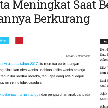
ta Meningkat Saat 
aannya Berkurang
itter
Ar
Kehid
Kali:
Credit: Scott Broome
Arke
di viral pada tahun 2017
, itu memicu perbincangan
DNA T
ang dilakukan oleh wanita. Bahkan ketika wanita bekerja
Non-
 tahun ibu mertua mereka, tahu apa yang ada di dapur
Dari 
 ini sering tidak disadari.
Usul 
Jejak
ak pekerjaan rumah tangga
dan pengasuhan anak daripada
Cara 
Ribua