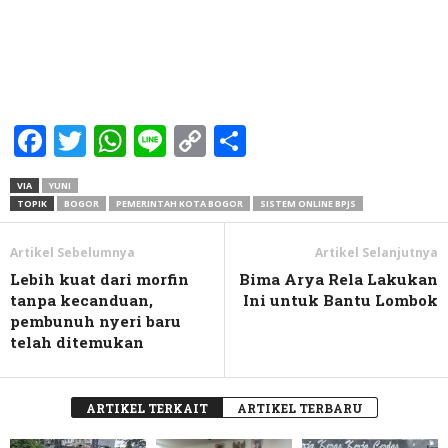
Facebook
Twitter
WhatsApp
Line
Copy
Share
Link
VIA
YUNI
TOPIK
BOGOR
PEMERINTAH KOTA BOGOR
SISTEM ONLINE BPJS
Artikel Sebelumnya
Artikel Selanjutnya
Lebih kuat dari morfin
Bima Arya Rela Lakukan
tanpa kecanduan,
Ini untuk Bantu Lombok
pembunuh nyeri baru
telah ditemukan
ARTIKEL TERKAIT
ARTIKEL TERBARU