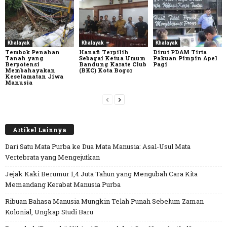
Khalayak
Khalayak
Khalayak
Tembok Penahan
Hanafi Terpilih
Dirut PDAM Tirta
Tanah yang
Sebagai Ketua Umum
Pakuan Pimpin Apel
Berpotensi
Bandung Karate Club
Pagi
Membahayakan
(BKC) Kota Bogor
Keselamatan Jiwa
Manusia
Artikel Lainnya
Dari Satu Mata Purba ke Dua Mata Manusia: Asal-Usul Mata
Vertebrata yang Mengejutkan
Jejak Kaki Berumur 1,4 Juta Tahun yang Mengubah Cara Kita
Memandang Kerabat Manusia Purba
Ribuan Bahasa Manusia Mungkin Telah Punah Sebelum Zaman
Kolonial, Ungkap Studi Baru