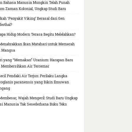
n Bahasa Manusia Mungkin Telah Punah
um Zaman Kolonial, Ungkap Studi Baru
kah ‘Penyakit Viking’ Berasal dari Gen
erthal?
pa Hidup Modern Terasa Begitu Melelahkan?
Menabrakkan Ikan Matahari untuk Memecah
h Mangsa
ri yang “Memakan” Uranium: Harapan Baru
 Membersihkan Air Tercemar
Kecil Pendaki Air Terjun: Perilaku Langka
oglanis paranensis yang Bikin Ilmuwan
ngang
Membesar, Wajah Mengecil: Studi Baru Ungkap
si Manusia Tak Sesederhana Buku Teks