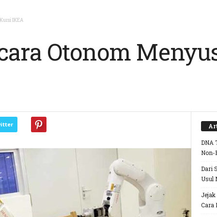
Kursi IKEA
ecara Otonom Menyu
itter
Ar
DNA T
Non-
Dari 
Usul 
Jejak
Cara 