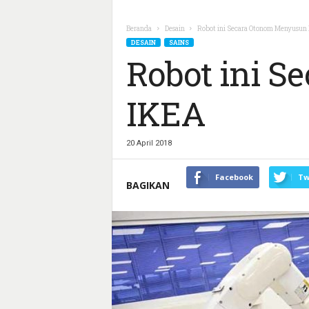
Beranda
Desain
Robot ini Secara Otonom Menyusun 
DESAIN
SAINS
Robot ini S
IKEA
20 April 2018
Facebook
Tw
BAGIKAN