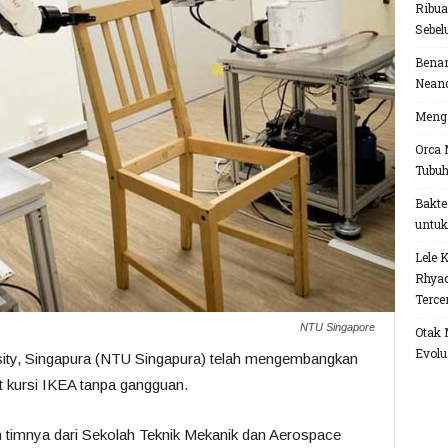
Ribua
Sebel
Benar
Neand
Menga
Orca 
Tubu
Bakte
untuk
Lele 
Rhyac
Terce
NTU Singapore
Otak 
Evolu
ity, Singapura (NTU Singapura) telah mengembangkan
 kursi IKEA tanpa gangguan.
timnya dari Sekolah Teknik Mekanik dan Aerospace