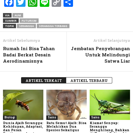
Facebook
Twitter
WhatsApp
Line
Copy
Share
Link
VIA
AUM
SUMBER
FUTURISM
TOPIK
SERANGGA
SERANGGA TERBANG
Artikel Sebelumnya
Artikel Selanjutnya
Rumah Ini Bisa Tahan
Jembatan Penyebrangan
Badai Berkat Desain
Untuk Melindungi
Aerodinamisnya
Satwa Liar
ARTIKEL TERKAIT
ARTIKEL TERBARU
Biologi
Sains
Sains
Dunia Ajaib Serangga:
Ratu Semut Ajaib: Bisa
Kiamat Senyap:
Kehidupan, Adaptasi,
Melahirkan Dua
Serangga
dan Peran
Spesies Sekaligus
Menghilang, Bahkan