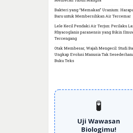
Memecah Tubuh Mangsa
Bakteri yang “Memakan” Uranium: Harap
Baru untuk Membersihkan Air Tercemar
Lele Kecil Pendaki Air Terjun: Perilaku L
Rhyacoglanis paranensis yang Bikin Ilm
Tercengang
Otak Membesar, Wajah Mengecil: Studi Ba
Ungkap Evolusi Manusia Tak Sesederhan
Buku Teks
🧪
Uji Wawasan
Biologimu!