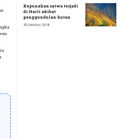
Kepunahan satwa terjadi
an
di Haiti akibat
penggundulan hutan
30 Oktober 2018
angka
uwan
ru
a