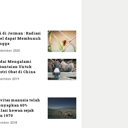
i di Jerman : Radiasi
sel dapat Membunuh
ngga
ptember 2020
edai Mengalami
bantaian Untuk
stri Obat di China
sember 2019
vitas manusia telah
enyapkan 60%
lasi hewan sejak
n 1970
ember 2018