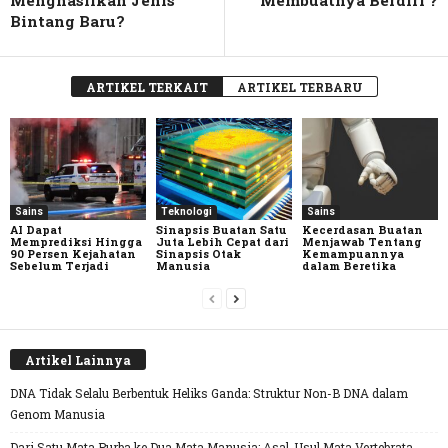
Menghasilkan Jenis
Membuatnya Berdiri ?
Bintang Baru?
ARTIKEL TERKAIT
ARTIKEL TERBARU
Sains
Teknologi
Sains
AI Dapat
Sinapsis Buatan Satu
Kecerdasan Buatan
Memprediksi Hingga
Juta Lebih Cepat dari
Menjawab Tentang
90 Persen Kejahatan
Sinapsis Otak
Kemampuannya
Sebelum Terjadi
Manusia
dalam Beretika
Artikel Lainnya
DNA Tidak Selalu Berbentuk Heliks Ganda: Struktur Non-B DNA dalam
Genom Manusia
Dari Satu Mata Purba ke Dua Mata Manusia: Asal-Usul Mata Vertebrata