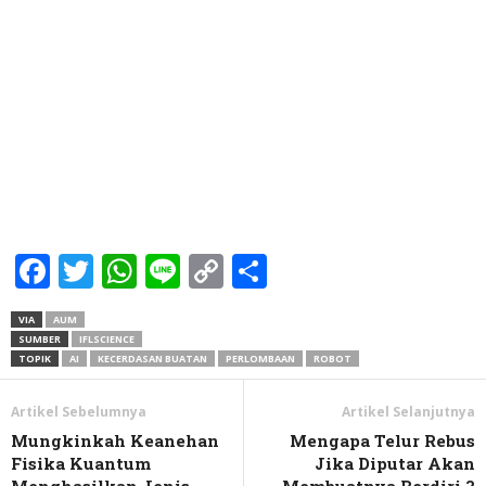
Facebook
Twitter
WhatsApp
Line
Copy
Share
Link
VIA
AUM
SUMBER
IFLSCIENCE
TOPIK
AI
KECERDASAN BUATAN
PERLOMBAAN
ROBOT
Artikel Sebelumnya
Artikel Selanjutnya
Mungkinkah Keanehan
Mengapa Telur Rebus
Fisika Kuantum
Jika Diputar Akan