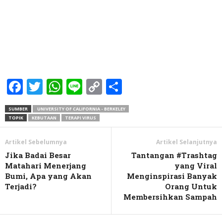
Facebook
Twitter
WhatsApp
Line
Copy
Share
Link
SUMBER
UNIVERSITY OF CALIFORNIA - BERKELEY
TOPIK
KEBUTAAN
TERAPI VIRUS
Artikel Sebelumnya
Artikel Selanjutnya
Jika Badai Besar
Tantangan #Trashtag
Matahari Menerjang
yang Viral
Bumi, Apa yang Akan
Menginspirasi Banyak
Terjadi?
Orang Untuk
Membersihkan Sampah