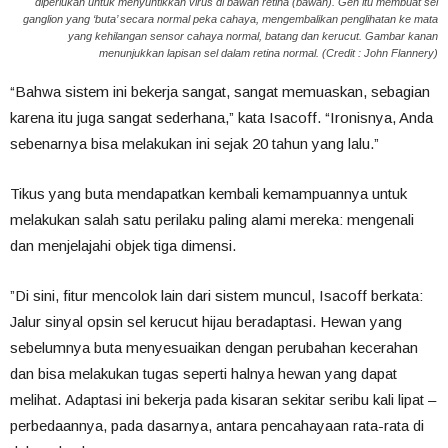
diperlukan untuk menyuntikkan virus di bawah retina (bawah). Gen itu membuat sel
ganglion yang ‘buta’ secara normal peka cahaya, mengembalikan penglihatan ke mata
yang kehilangan sensor cahaya normal, batang dan kerucut. Gambar kanan
menunjukkan lapisan sel dalam retina normal. (Credit : John Flannery)
“Bahwa sistem ini bekerja sangat, sangat memuaskan, sebagian
karena itu juga sangat sederhana,” kata Isacoff. “Ironisnya, Anda
sebenarnya bisa melakukan ini sejak 20 tahun yang lalu.”
Tikus yang buta mendapatkan kembali kemampuannya untuk
melakukan salah satu perilaku paling alami mereka: mengenali
dan menjelajahi objek tiga dimensi.
”Di sini, fitur mencolok lain dari sistem muncul, Isacoff berkata:
Jalur sinyal opsin sel kerucut hijau beradaptasi. Hewan yang
sebelumnya buta menyesuaikan dengan perubahan kecerahan
dan bisa melakukan tugas seperti halnya hewan yang dapat
melihat. Adaptasi ini bekerja pada kisaran sekitar seribu kali lipat –
perbedaannya, pada dasarnya, antara pencahayaan rata-rata di