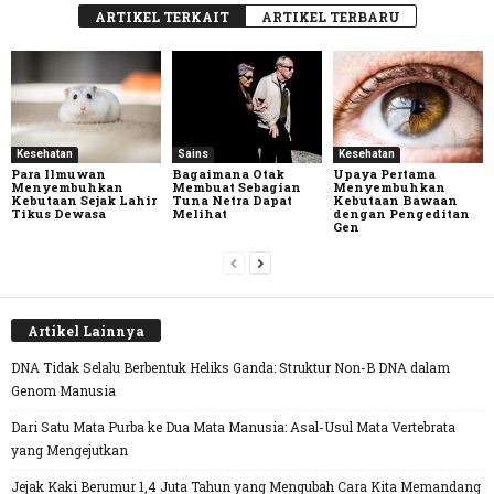
ARTIKEL TERKAIT
ARTIKEL TERBARU
Kesehatan
Sains
Kesehatan
Para Ilmuwan
Bagaimana Otak
Upaya Pertama
Menyembuhkan
Membuat Sebagian
Menyembuhkan
Kebutaan Sejak Lahir
Tuna Netra Dapat
Kebutaan Bawaan
Tikus Dewasa
Melihat
dengan Pengeditan
Gen
Artikel Lainnya
DNA Tidak Selalu Berbentuk Heliks Ganda: Struktur Non-B DNA dalam
Genom Manusia
Dari Satu Mata Purba ke Dua Mata Manusia: Asal-Usul Mata Vertebrata
yang Mengejutkan
Jejak Kaki Berumur 1,4 Juta Tahun yang Mengubah Cara Kita Memandang