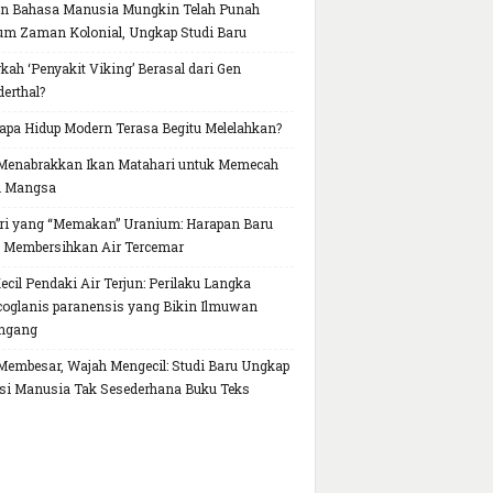
n Bahasa Manusia Mungkin Telah Punah
um Zaman Kolonial, Ungkap Studi Baru
kah ‘Penyakit Viking’ Berasal dari Gen
erthal?
pa Hidup Modern Terasa Begitu Melelahkan?
Menabrakkan Ikan Matahari untuk Memecah
h Mangsa
ri yang “Memakan” Uranium: Harapan Baru
 Membersihkan Air Tercemar
Kecil Pendaki Air Terjun: Perilaku Langka
oglanis paranensis yang Bikin Ilmuwan
ngang
Membesar, Wajah Mengecil: Studi Baru Ungkap
si Manusia Tak Sesederhana Buku Teks