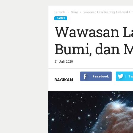
Beranda
Sains
Wawasan Lain Tentang Asal-usul Air
SAINS
Wawasan Lai
Bumi, dan 
21 Juli 2020
Facebook
Tw
BAGIKAN