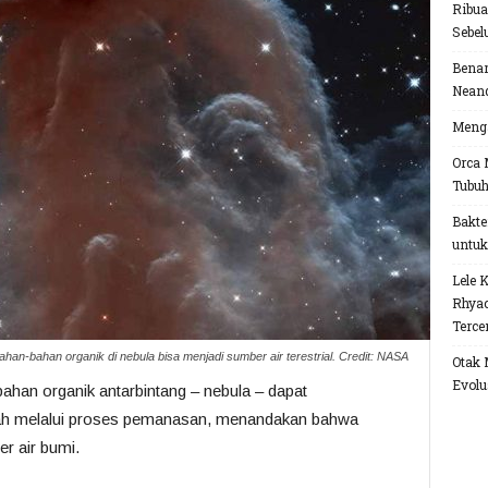
Ribua
Sebel
Benar
Neand
Menga
Orca 
Tubu
Bakte
untuk
Lele 
Rhyac
Terce
ahan-bahan organik di nebula bisa menjadi sumber air terestrial. Credit: NASA
Otak 
Evolu
han organik antarbintang – nebula – dapat
ah melalui proses pemanasan, menandakan bahwa
r air bumi.