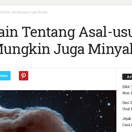
 di Bumi, dan Mungkin Juga Minyak
n Tentang Asal-usul
Mungkin Juga Minya
itter
Ar
DNA T
Non-
Dari 
Usul 
Jejak
Cara 