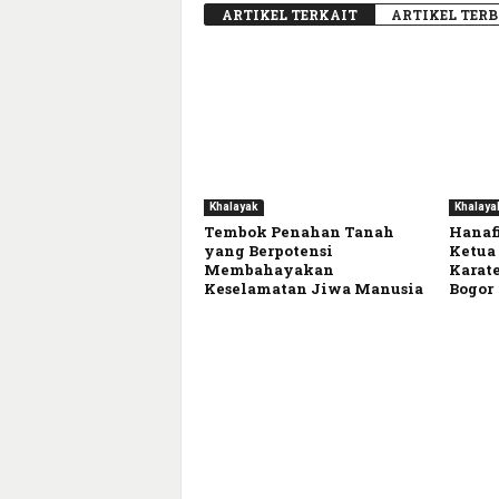
ARTIKEL TERKAIT
ARTIKEL TER
Khalayak
Khalaya
Tembok Penahan Tanah
Hanafi
yang Berpotensi
Ketua
Membahayakan
Karate
Keselamatan Jiwa Manusia
Bogor