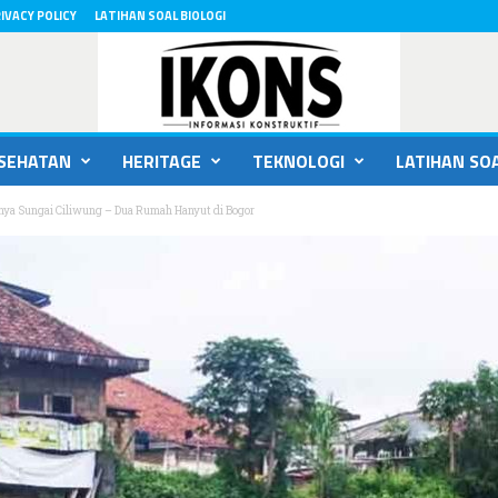
IVACY POLICY
LATIHAN SOAL BIOLOGI
SEHATAN
HERITAGE
TEKNOLOGI
LATIHAN SOA
ya Sungai Ciliwung – Dua Rumah Hanyut di Bogor