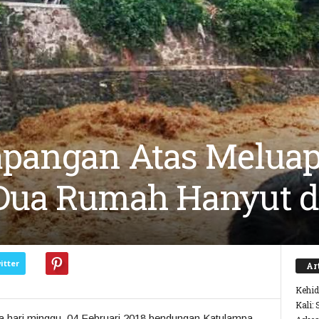
apangan Atas Melua
Dua Rumah Hanyut d
itter
Ar
Kehid
Kali:
ada hari minggu, 04 Februari 2018 bendungan Katulampa