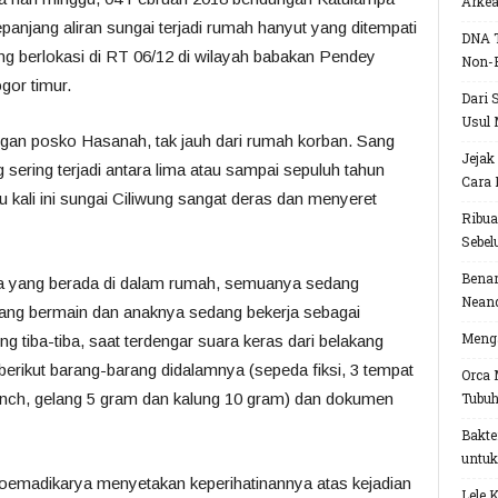
Arke
panjang aliran sungai terjadi rumah hanyut yang ditempati
DNA T
ng berlokasi di RT 06/12 di wilayah babakan Pendey
Non-
gor timur.
Dari 
Usul 
gan posko Hasanah, tak jauh dari rumah korban. Sang
Jejak
 sering terjadi antara lima atau sampai sepuluh tahun
Cara 
 kali ini sungai Ciliwung sangat deras dan menyeret
Ribua
Sebel
Benar
rga yang berada di dalam rumah, semuanya sedang
Neand
ang bermain dan anaknya sedang bekerja sebagai
Menga
ng tiba-tiba, saat terdengar suara keras dari belakang
berikut barang-barang didalamnya (sepeda fiksi, 3 tempat
Orca 
1 inch, gelang 5 gram dan kalung 10 gram) dan dokumen
Tubu
Bakte
untuk
Soemadikarya menyetakan keperihatinannya atas kejadian
Lele 