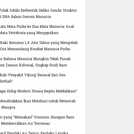
a
idak Selalu Berbentuk Heliks Ganda: Struktur
B DNA dalam Genom Manusia
Satu Mata Purba ke Dua Mata Manusia: Asal-
Mata Vertebrata yang Mengejutkan
 Kaki Berumur 1,4 Juta Tahun yang Mengubah
Kita Memandang Kerabat Manusia Purba
n Bahasa Manusia Mungkin Telah Punah
um Zaman Kolonial, Ungkap Studi Baru
kah ‘Penyakit Viking’ Berasal dari Gen
erthal?
pa Hidup Modern Terasa Begitu Melelahkan?
Menabrakkan Ikan Matahari untuk Memecah
h Mangsa
ri yang “Memakan” Uranium: Harapan Baru
 Membersihkan Air Tercemar
Kecil Pendaki Air Terjun: Perilaku Langka