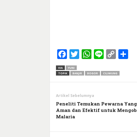
Facebook
Twitter
WhatsApp
Line
Cop
S
Link
VIA
YUNI
TOPIK
BANJIR
BOGOR
CILIWUNG
Artikel Sebelumnya
Peneliti Temukan Pewarna Yang
Aman dan Efektif untuk Mengob
Malaria