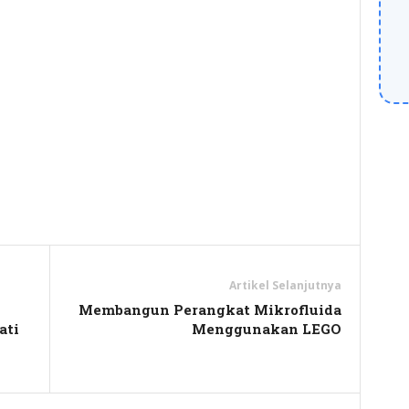
y
hare
Artikel Selanjutnya
Membangun Perangkat Mikrofluida
ati
Menggunakan LEGO