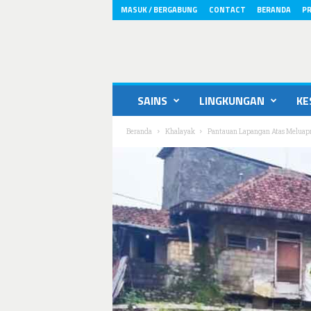
MASUK / BERGABUNG
CONTACT
BERANDA
PR
ikons.id
SAINS
LINGKUNGAN
KE
Beranda
Khalayak
Pantauan Lapangan Atas Meluapn