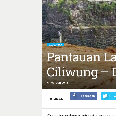
KHALAYAK
Pantauan L
Ciliwung – 
6 Februari 2018
Facebook
Tw
BAGIKAN
Curah hujan dengan intensitas tinggi p