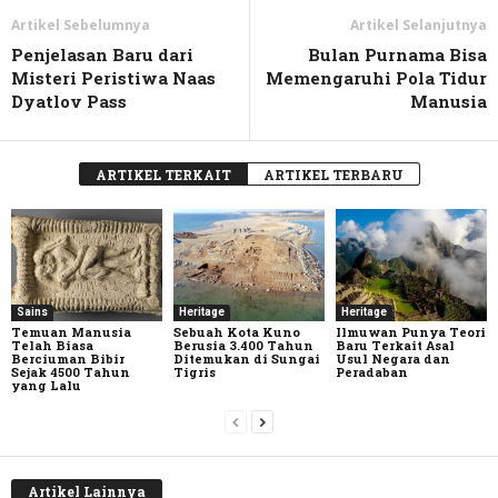
Artikel Sebelumnya
Artikel Selanjutnya
Penjelasan Baru dari
Bulan Purnama Bisa
Misteri Peristiwa Naas
Memengaruhi Pola Tidur
Dyatlov Pass
Manusia
ARTIKEL TERKAIT
ARTIKEL TERBARU
Sains
Heritage
Heritage
Temuan Manusia
Sebuah Kota Kuno
Ilmuwan Punya Teori
Telah Biasa
Berusia 3.400 Tahun
Baru Terkait Asal
Berciuman Bibir
Ditemukan di Sungai
Usul Negara dan
Sejak 4500 Tahun
Tigris
Peradaban
yang Lalu
Artikel Lainnya