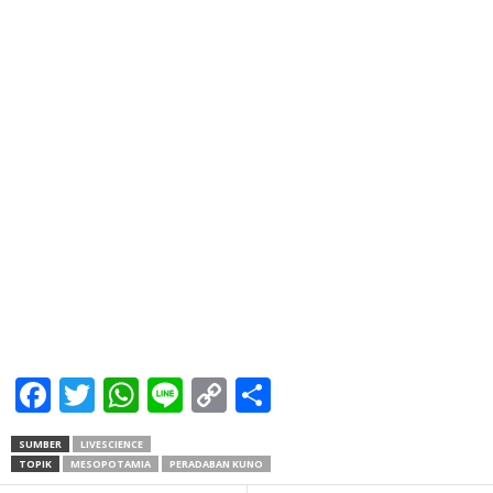
Facebook
Twitter
WhatsApp
Line
Copy
Share
Link
SUMBER
LIVESCIENCE
TOPIK
MESOPOTAMIA
PERADABAN KUNO