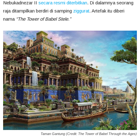
Nebukadnezar II
secara resmi diterbitkan
. Di dalamnya seorang
raja ditampilkan berdiri di samping
ziggurat
. Artefak itu diberi
nama
“The Tower of Babel Stele.”
Taman Gantung (Credit: The Tower of Babel Through the Ages)