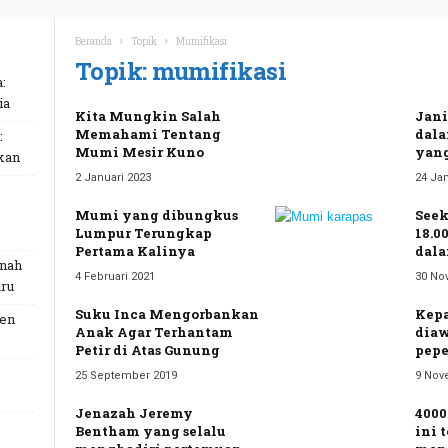
Beranda
Topik
Mumifikasi
Topik: mumifikasi
:
ia
Kita Mungkin Salah
Jani
Memahami Tentang
dala
:
Mumi Mesir Kuno
yan
kan
2 Januari 2023
24 Jan
Mumi yang dibungkus
Seek
Lumpur Terungkap
18.0
Pertama Kalinya
dala
unah
4 Februari 2021
30 No
ru
Suku Inca Mengorbankan
Kepa
Gen
Anak Agar Terhantam
dia
Petir di Atas Gunung
pepe
25 September 2019
9 Nov
Jenazah Jeremy
4000
Bentham yang selalu
ini 