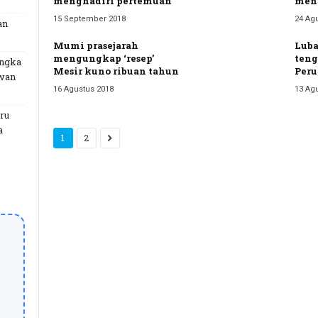
menghadiri pertemuan
men
15 September 2018
24 Ag
an
Mumi prasejarah
Luba
mengungkap ‘resep’
teng
angka
Mesir kuno ribuan tahun
Peru
uwan
16 Agustus 2018
13 Ag
ru
a
1
2