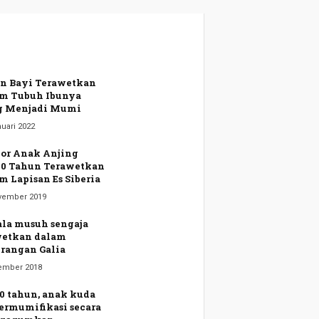
n Bayi Terawetkan
m Tubuh Ibunya
g Menjadi Mumi
uari 2022
or Anak Anjing
00 Tahun Terawetkan
m Lapisan Es Siberia
vember 2019
la musuh sengaja
wetkan dalam
rangan Galia
ember 2018
0 tahun, anak kuda
termumifikasi secara