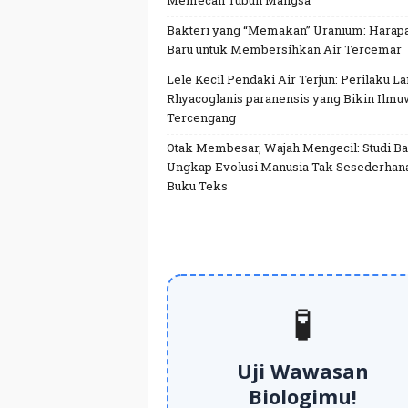
Memecah Tubuh Mangsa
Bakteri yang “Memakan” Uranium: Harap
Baru untuk Membersihkan Air Tercemar
Lele Kecil Pendaki Air Terjun: Perilaku L
Rhyacoglanis paranensis yang Bikin Ilm
Tercengang
Otak Membesar, Wajah Mengecil: Studi Ba
Ungkap Evolusi Manusia Tak Sesederhan
Buku Teks
🧪
Uji Wawasan
Biologimu!