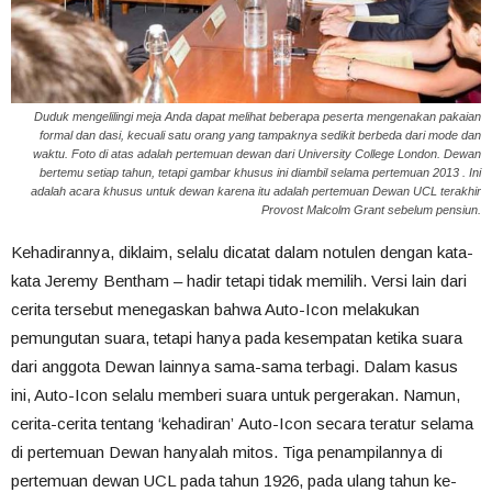
Duduk mengelilingi meja Anda dapat melihat beberapa peserta mengenakan pakaian
formal dan dasi, kecuali satu orang yang tampaknya sedikit berbeda dari mode dan
waktu. Foto di atas adalah pertemuan dewan dari University College London. Dewan
bertemu setiap tahun, tetapi gambar khusus ini diambil selama pertemuan 2013 . Ini
adalah acara khusus untuk dewan karena itu adalah pertemuan Dewan UCL terakhir
Provost Malcolm Grant sebelum pensiun.
Kehadirannya, diklaim, selalu dicatat dalam notulen dengan kata-
kata Jeremy Bentham – hadir tetapi tidak memilih. Versi lain dari
cerita tersebut menegaskan bahwa Auto-Icon melakukan
pemungutan suara, tetapi hanya pada kesempatan ketika suara
dari anggota Dewan lainnya sama-sama terbagi. Dalam kasus
ini, Auto-Icon selalu memberi suara untuk pergerakan. Namun,
cerita-cerita tentang ‘kehadiran’ Auto-Icon secara teratur selama
di pertemuan Dewan hanyalah mitos. Tiga penampilannya di
pertemuan dewan UCL pada tahun 1926, pada ulang tahun ke-