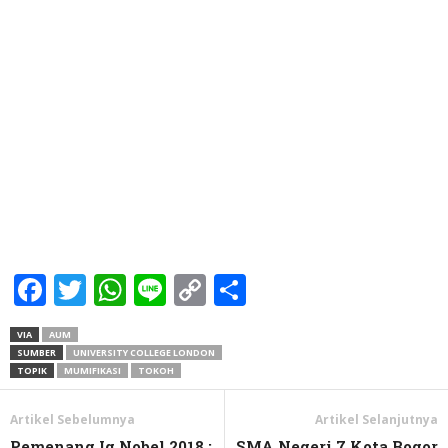
Facebook
Twitter
WhatsApp
Line
Copy
Share
Link
VIA
AUM
SUMBER
UNIVERSITY COLLEGE LONDON
TOPIK
MUMIFIKASI
TOKOH
Artikel Sebelumnya
Artikel Selanjutnya
Pemenang Ig Nobel 2018 :
SMA Negeri 7 Kota Bogor