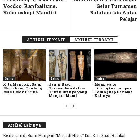
Voodoo, Kanibalisme,
Gelar Turnamen
Kolonoskopi Mandiri
Bulutangkis Antar
Pelajar
ARTIKEL TERKAIT
ARTIKEL TERBARU
Sains
Sains
Sains
Kita Mungkin Salah
Janin Bayi
Mumi yang
Memahami Tentang
Terawetkan dalam
dibungkus Lumpur
Mumi Mesir Kuno
Tubuh Ibunya yang
Terungkap Pertama
Menjadi Mumi
Kalinya
Artikel Lainnya
Kehidupan di Bumi Mungkin “Menjadi Hidup” Dua Kali: Studi Radikal