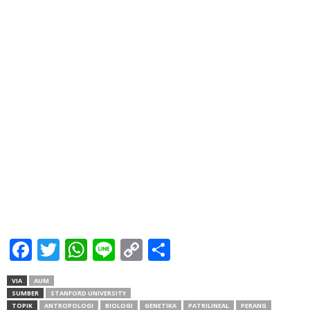
Facebook
Twitter
WhatsApp
Line
Copy
Share
Link
VIA
AUM
SUMBER
STANFORD UNIVERSITY
TOPIK
ANTROPOLOGI
BIOLOGI
GENETIKA
PATRILINEAL
PERANG