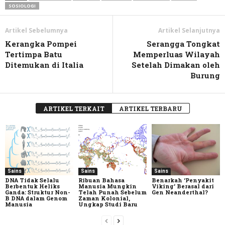
SOSIOLOGI
Artikel Sebelumnya
Artikel Selanjutnya
Kerangka Pompei
Serangga Tongkat
Tertimpa Batu
Memperluas Wilayah
Ditemukan di Italia
Setelah Dimakan oleh
Burung
ARTIKEL TERKAIT
ARTIKEL TERBARU
Sains
Sains
Sains
DNA Tidak Selalu
Ribuan Bahasa
Benarkah ‘Penyakit
Berbentuk Heliks
Manusia Mungkin
Viking’ Berasal dari
Ganda: Struktur Non-
Telah Punah Sebelum
Gen Neanderthal?
B DNA dalam Genom
Zaman Kolonial,
Manusia
Ungkap Studi Baru