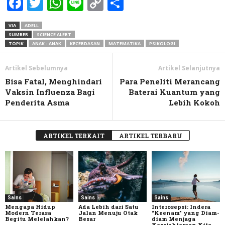
Facebook
Twitter
WhatsApp
Line
Copy
Share
Link
VIA
ADELL
SUMBER
SCIENCE ALERT
TOPIK
ANAK - ANAK
KECERDASAN
MATEMATIKA
PSIKOLOGI
Artikel Sebelumnya
Artikel Selanjutnya
Bisa Fatal, Menghindari
Para Peneliti Merancang
Vaksin Influenza Bagi
Baterai Kuantum yang
Penderita Asma
Lebih Kokoh
ARTIKEL TERKAIT
ARTIKEL TERBARU
Sains
Sains
Sains
Mengapa Hidup
Ada Lebih dari Satu
Interosepsi: Indera
Modern Terasa
Jalan Menuju Otak
“Keenam” yang Diam-
Begitu Melelahkan?
Besar
diam Menjaga
Kesejahteraan Kita