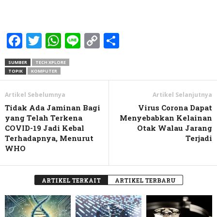
Facebook
Twitter
WhatsApp
Line
Copy
Share
Link
SUMBER
TECH XPLORE
TOPIK
KOMPUTER
Artikel Sebelumnya
Artikel Selanjutnya
Tidak Ada Jaminan Bagi
Virus Corona Dapat
yang Telah Terkena
Menyebabkan Kelainan
COVID-19 Jadi Kebal
Otak Walau Jarang
Terhadapnya, Menurut
Terjadi
WHO
ARTIKEL TERKAIT
ARTIKEL TERBARU