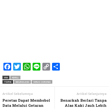
Facebook
Twitter
WhatsApp
Line
Copy
Share
Link
VIA
ADELL
TOPIK
NEUROLOGI
VIRUS CORONA
Artikel Sebelumnya
Artikel Selanjutnya
Peretas Dapat Membobol
Benarkah Berlari Tanpa
Data Melalui Getaran
Alas Kaki Jauh Lebih