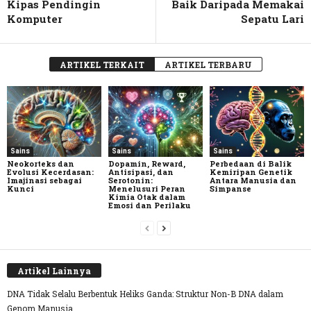
Kipas Pendingin
Baik Daripada Memakai
Komputer
Sepatu Lari
ARTIKEL TERKAIT
ARTIKEL TERBARU
Sains
Sains
Sains
Neokorteks dan
Dopamin, Reward,
Perbedaan di Balik
Evolusi Kecerdasan:
Antisipasi, dan
Kemiripan Genetik
Imajinasi sebagai
Serotonin:
Antara Manusia dan
Kunci
Menelusuri Peran
Simpanse
Kimia Otak dalam
Emosi dan Perilaku
Artikel Lainnya
DNA Tidak Selalu Berbentuk Heliks Ganda: Struktur Non-B DNA dalam
Genom Manusia