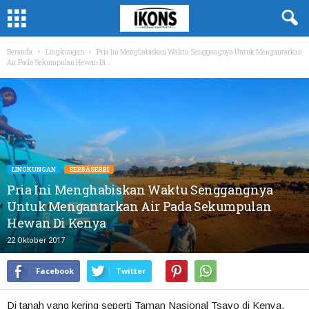
Beranda
Lingkungan
Pria Ini Menghabiskan Waktu Senggangnya Untuk Mengantarkan
Air Pada Sekumpulan Hewan Di...
LINGKUNGAN
SERBASERBI
Pria Ini Menghabiskan Waktu Senggangnya
Untuk Mengantarkan Air Pada Sekumpulan
Hewan Di Kenya
22 Oktober 2017
Facebook
Twitter
Di tanah yang kering seperti Taman Nasional Tsavo di Kenya,