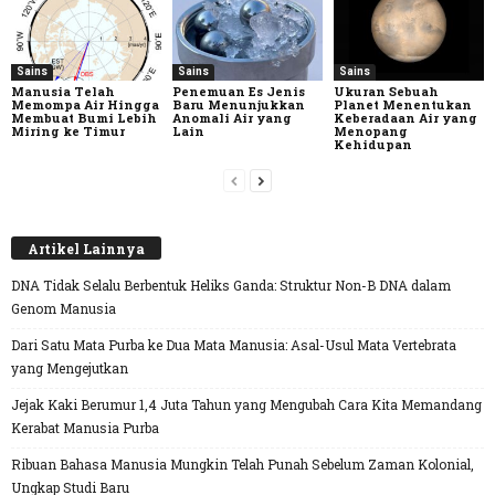
Sains
Sains
Sains
Manusia Telah
Penemuan Es Jenis
Ukuran Sebuah
Memompa Air Hingga
Baru Menunjukkan
Planet Menentukan
Membuat Bumi Lebih
Anomali Air yang
Keberadaan Air yang
Miring ke Timur
Lain
Menopang
Kehidupan
Artikel Lainnya
DNA Tidak Selalu Berbentuk Heliks Ganda: Struktur Non-B DNA dalam
Genom Manusia
Dari Satu Mata Purba ke Dua Mata Manusia: Asal-Usul Mata Vertebrata
yang Mengejutkan
Jejak Kaki Berumur 1,4 Juta Tahun yang Mengubah Cara Kita Memandang
Kerabat Manusia Purba
Ribuan Bahasa Manusia Mungkin Telah Punah Sebelum Zaman Kolonial,
Ungkap Studi Baru