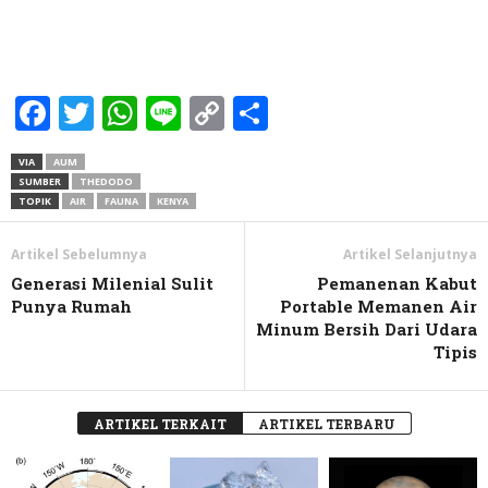
Facebook
Twitter
WhatsApp
Line
Copy
Share
Link
VIA
AUM
SUMBER
THEDODO
TOPIK
AIR
FAUNA
KENYA
Artikel Sebelumnya
Artikel Selanjutnya
Generasi Milenial Sulit
Pemanenan Kabut
Punya Rumah
Portable Memanen Air
Minum Bersih Dari Udara
Tipis
ARTIKEL TERKAIT
ARTIKEL TERBARU