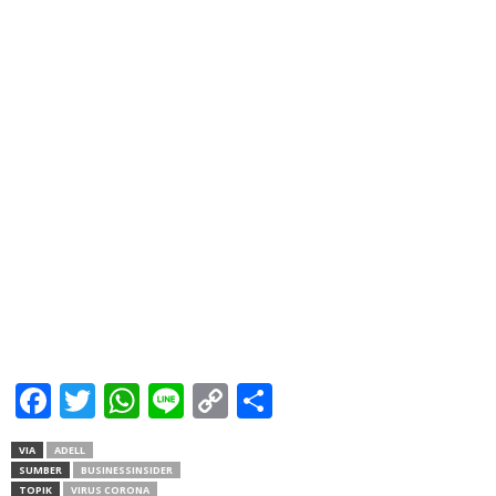
Facebook
Twitter
WhatsApp
Line
Copy
Share
Link
VIA
ADELL
SUMBER
BUSINESSINSIDER
TOPIK
VIRUS CORONA