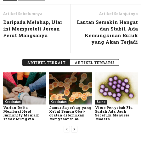
Artikel Sebelumnya
Artikel Selanjutnya
Daripada Melahap, Ular
Lautan Semakin Hangat
ini Mempreteli Jeroan
dan Stabil, Ada
Perut Mangsanya
Kemungkinan Buruk
yang Akan Terjadi
ARTIKEL TERKAIT
ARTIKEL TERBARU
Kesehatan
Kesehatan
Sains
Varian Delta
Jamur Superbug yang
Virus Penyebab Flu
Membuat Herd
Kebal Semua Obat-
Sudah Ada Jauh
Immunity Menjadi
obatan ditemukan
Sebelum Manusia
Tidak Mungkin
Menyebar di AS
Modern