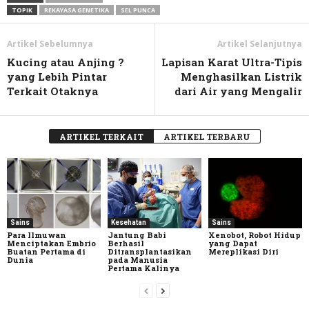
TOPIK
REKAYASA GENETIKA
SEL PUNCA
Artikel Sebelumnya
Artikel Selanjutnya
Kucing atau Anjing ?
Lapisan Karat Ultra-Tipis
yang Lebih Pintar
Menghasilkan Listrik
Terkait Otaknya
dari Air yang Mengalir
ARTIKEL TERKAIT
ARTIKEL TERBARU
Sains
Kesehatan
Sains
Para Ilmuwan
Jantung Babi
Xenobot, Robot Hidup
Menciptakan Embrio
Berhasil
yang Dapat
Buatan Pertama di
Ditransplantasikan
Mereplikasi Diri
Dunia
pada Manusia
Pertama Kalinya