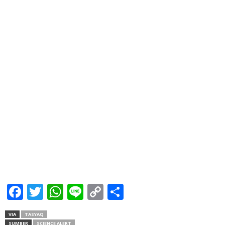
Facebook
Twitter
WhatsApp
Line
Copy
Share
Link
VIA
TASYAQ
SUMBER
SCIENCE ALERT