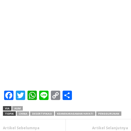
Facebook
Twitter
WhatsApp
Line
Copy
Share
Link
VIA
AUM
TOPIK
CHINA
DESERTIFIKASI
KEANEKARAGAMAN HAYATI
PENGGURUNAN
Artikel Sebelumnya
Artikel Selanjutnya