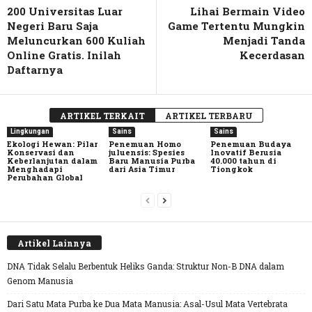
200 Universitas Luar
Lihai Bermain Video
Negeri Baru Saja
Game Tertentu Mungkin
Meluncurkan 600 Kuliah
Menjadi Tanda
Online Gratis. Inilah
Kecerdasan
Daftarnya
ARTIKEL TERKAIT
ARTIKEL TERBARU
Lingkungan
Sains
Sains
Ekologi Hewan: Pilar
Penemuan Homo
Penemuan Budaya
Konservasi dan
juluensis: Spesies
Inovatif Berusia
Keberlanjutan dalam
Baru Manusia Purba
40.000 tahun di
Menghadapi
dari Asia Timur
Tiongkok
Perubahan Global
Artikel Lainnya
DNA Tidak Selalu Berbentuk Heliks Ganda: Struktur Non-B DNA dalam
Genom Manusia
Dari Satu Mata Purba ke Dua Mata Manusia: Asal-Usul Mata Vertebrata