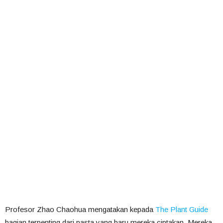
Profesor Zhao Chaohua mengatakan kepada
The Plant Guide
bagian terpenting dari pasta yang baru mereka ciptakan. Mereka