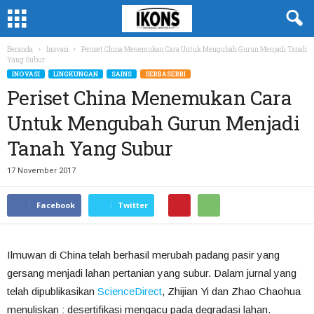
Beranda
Inovasi
Periset China Menemukan Cara Untuk Mengubah Gurun Menjadi Tanah
Yang Subur
INOVASI
LINGKUNGAN
SAINS
SERBASERBI
Periset China Menemukan Cara
Untuk Mengubah Gurun Menjadi
Tanah Yang Subur
17 November 2017
Facebook
Twitter
Ilmuwan di China telah berhasil merubah padang pasir yang
gersang menjadi lahan pertanian yang subur. Dalam jurnal yang
telah dipublikasikan
ScienceDirect
, Zhijian Yi dan Zhao Chaohua
menuliskan : desertifikasi mengacu pada degradasi lahan.