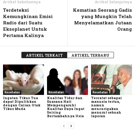
Artikel Sebelumnya
Artikel Selanjutnya
Terdeteksi
Kematian Seorang Gadis
Kemungkinan Emisi
yang Mungkin Telah
Radio dari Suatu
Menyelamatkan Jutaan
Eksoplanet Untuk
Orang
Pertama Kalinya
ARTIKEL TERKAIT
ARTIKEL TERBARU
Kesehatan
Kesehatan
Kesehatan
Ingatan Tikus Tua
Kualitas Tidur dan
Tercatat sebagai
dapat Dipulihkan
Suasana Hati
manusia tertua,
dengan Cairan Otak
Mempengaruhi
namun
Tikus Muda
Kualitas Daya Ingat
mencurigakan
Seiring
menurut sebuah
Bertambahnya Usia
laporan